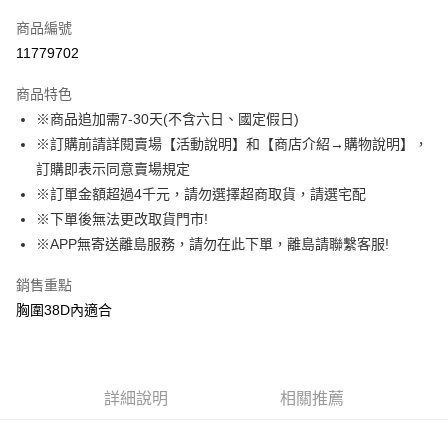
信用卡一次付款
商品編號
超商取貨付款
11779702
LINE Pay
商品特色
Apple Pay
※商品追加需7-30天(不含六日、國定假日)
※訂購前請詳閱賣場【活動說明】和【商店介紹→購物說明】，
街口支付
訂購即表示同意賣場規定
悠遊付
※訂單金額超過4千元，請勿選擇超商取貨，請選宅配
※下單後無法更改取貨門市!
AFTEE先享後付
※APP無寄送離島服務，請勿在此下單，離島請聯繫客服!
相關說明
【關於「AFTEE先享後付」】
銷售重點
ATM付款
AFTEE先享後付是「在收到商品之後才付款」的支付方式。 讓您購物簡單
便利好安心！
胸圍38D內適合
１．簡單：不需註冊會員、不需綁卡、不需儲值。
運送方式
２．便利：只要手機號碼，簡訊認證，即可結帳。
３．安心：先確認商品／服務後，再付款。
全家取貨付款
每筆NT$85，滿NT$1,000(含以上)免運費
詳細說明
相關推薦
【「AFTEE先享後付」結帳流程】
１．於結帳方式選擇「AFTEE先享後付」後，將跳轉至「AFTEE先享後付」
付款後全家取貨
結帳頁面，進行簡訊認證並確認金額後，即可完成結帳。