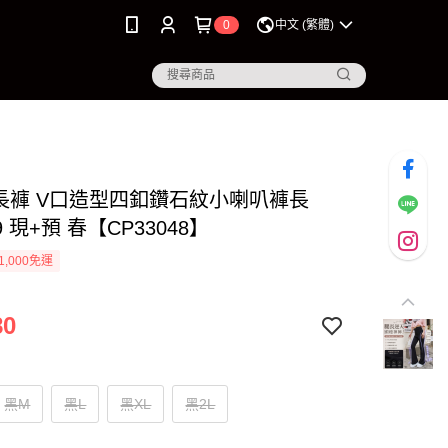
0
中文 (繁體)
I-長褲 V口造型四釦鑽石紋小喇叭褲長
9 現+預 春【CP33048】
1,000免運
80
黑M
黑L
黑XL
黑2L