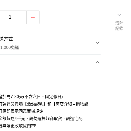
清除
紀錄
送方式
1,000免運
次付款
付款
追加需7-30天(不含六日、國定假日)
前請詳閱賣場【活動說明】和【商店介紹→購物說
訂購即表示同意賣場規定
金額超過4千元，請勿選擇超商取貨，請選宅配
後無法更改取貨門市!