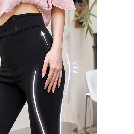
依本服務之必要範圍內提供個人資料，並將交易相關給付款項請
5，滿NT$1,000(含以上)免運費
讓予恩沛科技股份有限公司。
個人資料處理事宜，請瀏覽以下網址：
ee.tw/terms/#terms3
年的使用者請事先徵得法定代理人或監護人之同意方可使用
E先享後付」，若未經同意申辦者引起之損失，本公司不負相關責
AFTEE先享後付」時，將依據個別帳號之用戶狀況，依本公司
核予不同之上限額度；若仍有額度不足之情形，本公司將視審查
用戶進行身份認證。
一人註冊多個帳號或使用他人資訊註冊。若發現惡意使用之情
科技股份有限公司將有權停止該用戶之使用額度並採取法律行