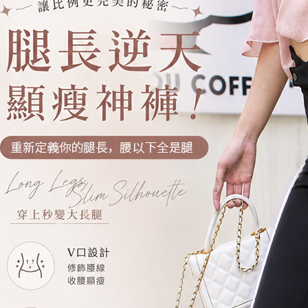
交易，需
每筆NT$8
求債權轉
２．關於
https://aft
３．未成
「AFTE
任。
４．使用「
即時審查
結果請求
５．嚴禁
形，恩沛
動。