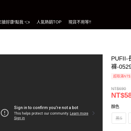
LE搶好康!點我 👈
人氣熱銷TOP
現貨不用等!!
PUFI
褲-052
超取滿NT$
NT$690
NT$5
顏色
黑S