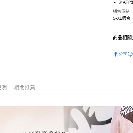
※AP
AFTEE先
銷售重點
相關說明
S-XL適合
【關於「A
ATM付款
AFTEE
便利好安
１．簡單
商品相關分
２．便利
運送方式
３．安心
☰ 下著
分享
全家取貨
【「AFT
全館ALL
每筆NT$8
１．於結帳
付」結帳
✿ New 
付款後全
２．訂單
☰ 春夏前
３．收到繳
每筆NT$8
／ATM／
說明
相關推薦
※ 請注意
7-11取貨
絡購買商品
先享後付
每筆NT$8
※ 交易是
是否繳費成
付款後7-1
付客戶支
每筆NT$8
【注意事
宅配
１．透過由