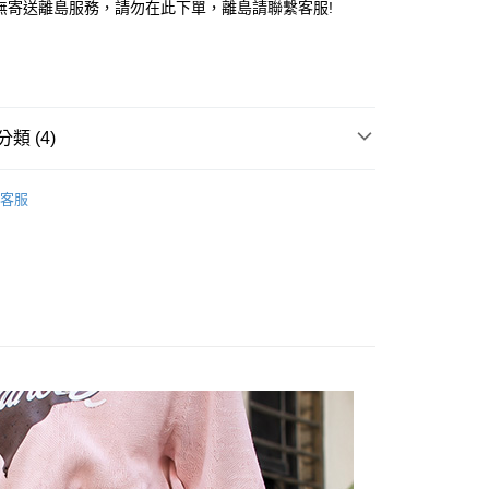
P無寄送離島服務，請勿在此下單，離島請聯繫客服!
享後付
FTEE先享後付」】
先享後付是「在收到商品之後才付款」的支付方式。 讓您購物簡單
心！
：不需註冊會員、不需綁卡、不需儲值。
類 (4)
：只要手機號碼，簡訊認證，即可結帳。
：先確認商品／服務後，再付款。
長褲
客服
付款
EE先享後付」結帳流程】
5，滿NT$1,000(含以上)免運費
方式選擇「AFTEE先享後付」後，將跳轉至「AFTEE先享後
頁面，進行簡訊認證並確認金額後，即可完成結帳。
新品優惠 ✿
家取貨
成立數日內，您將收到繳費通知簡訊。
期新品
0529 新品
費通知簡訊後14天內，點擊此簡訊中的連結，可透過四大超商
5，滿NT$1,000(含以上)免運費
網路銀行／等多元方式進行付款，方視為交易完成。
：結帳手續完成當下不需立刻繳費，但若您需要取消訂單，請聯
付款
的店家。未經商家同意取消之訂單仍視為有效，需透過AFTEE
繳納相關費用。
5，滿NT$1,000(含以上)免運費
否成功請以「AFTEE先享後付 」之結帳頁面顯示為準，若有關於
功／繳費後需取消欲退款等相關疑問，請聯繫「AFTEE先享後
1取貨
援中心」
https://netprotections.freshdesk.com/support/home
5，滿NT$1,000(含以上)免運費
項】
恩沛科技股份有限公司提供之「AFTEE先享後付」服務完成之