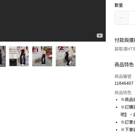
數量
付款與運
超取滿NT$
付款方式
商品特色
信用卡一
商品編號
11846407
超商取貨
商品特色
LINE Pay
※商品
※訂購
Apple Pay
明】，
街口支付
※訂單
※下單
悠遊付