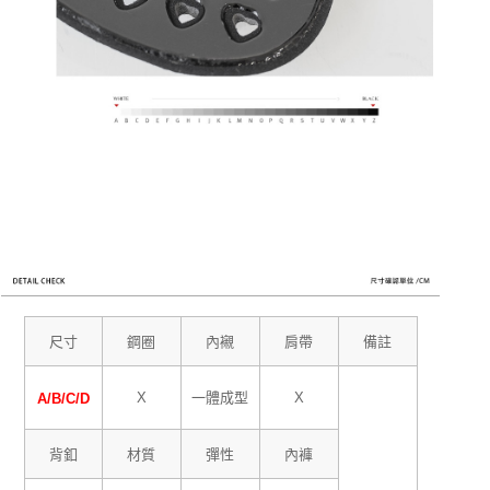
尺寸
鋼圈
內襯
肩帶
備註
X
一體成型
X
A/B/C/D
背釦
材質
彈性
內褲