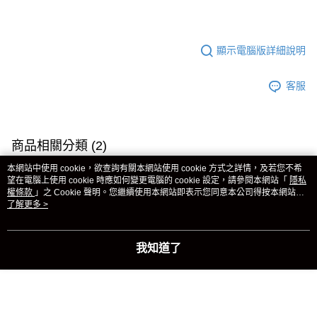
顯示電腦版詳細說明
客服
商品相關分類 (2)
本網站中使用 cookie，欲查詢有關本網站使用 cookie 方式之詳情，及若您不希
☰ 貼身衣物
NewBra 隱形內衣
望在電腦上使用 cookie 時應如何變更電腦的 cookie 設定，請參閱本網站「
隱私
全館ALL
權條款
」之 Cookie 聲明。您繼續使用本網站即表示您同意本公司得按本網站使
用條款之 Cookie 聲明使用 cookie。
了解更多 >
本分類熱銷
全站排行
我知道了
熱門標籤