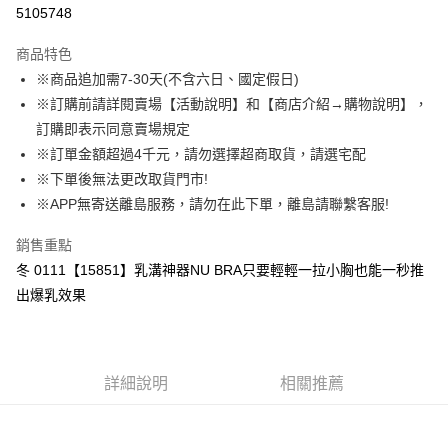
超商取貨付款
5105748
LINE Pay
商品特色
Apple Pay
※商品追加需7-30天(不含六日、國定假日)
※訂購前請詳閱賣場【活動說明】和【商店介紹→購物說明】，
街口支付
訂購即表示同意賣場規定
悠遊付
※訂單金額超過4千元，請勿選擇超商取貨，請選宅配
※下單後無法更改取貨門市!
AFTEE先享後付
※APP無寄送離島服務，請勿在此下單，離島請聯繫客服!
相關說明
【關於「AFTEE先享後付」】
銷售重點
ATM付款
AFTEE先享後付是「在收到商品之後才付款」的支付方式。 讓您購物簡單
便利好安心！
冬 0111【15851】乳溝神器NU BRA只要輕輕一拉小胸也能一秒推
１．簡單：不需註冊會員、不需綁卡、不需儲值。
出爆乳效果
運送方式
２．便利：只要手機號碼，簡訊認證，即可結帳。
３．安心：先確認商品／服務後，再付款。
全家取貨付款
每筆NT$85，滿NT$1,000(含以上)免運費
【「AFTEE先享後付」結帳流程】
１．於結帳方式選擇「AFTEE先享後付」後，將跳轉至「AFTEE先享後付」
詳細說明
相關推薦
付款後全家取貨
結帳頁面，進行簡訊認證並確認金額後，即可完成結帳。
２．訂單成立數日內，您將收到繳費通知簡訊。
每筆NT$85，滿NT$1,000(含以上)免運費
３．收到繳費通知簡訊後14天內，點擊此簡訊中的連結，可透過四大超商／