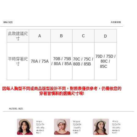
此款建議尺
A
B
C
D
寸
70D / 75D /
70B / 75B
平時穿著尺
70C / 75C /
70A / 75A
80C /
寸
/ 80A / 85A
80B / 85B
85C
因每人胸型不同或商品版型設計不同，對照表僅供參考，仍需依您的
穿著習慣斟酌選購尺寸唷!