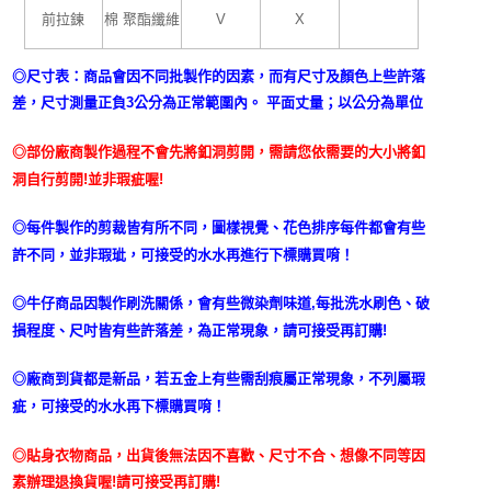
前拉鍊
棉 聚酯纖維
V
X
◎尺寸表：商品會因不同批製作的因素，而有尺寸及顏色上些許落
差，尺寸測量正負3公分為正常範圍內。 平面丈量；以公分為單位
◎部份廠商製作過程不會先將釦洞剪開，需請您依需要的大小將釦
洞自行剪開!並非瑕疵喔!
◎每件製作的剪裁皆有所不同，圖樣視覺、花色排序每件都會有些
許不同，並非瑕玼，可接受的水水再進行下標購買唷！
◎牛仔商品因製作刷洗關係，會有些微染劑味道,每批洗水刷色、破
損程度、尺吋皆有些許落差，為正常現象，請可接受再訂購!
◎廠商到貨都是新品，若五金上有些需刮痕屬正常現象，不列屬瑕
疵，可接受的水水再下標購買唷！
◎貼身衣物商品，出貨後無法因不喜歡、尺寸不合、想像不同等因
素辦理退換貨喔!請可接受再訂購!